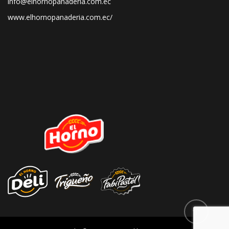
info@elhornopanadería.com.ec
www.elhornopanaderia.com.ec/