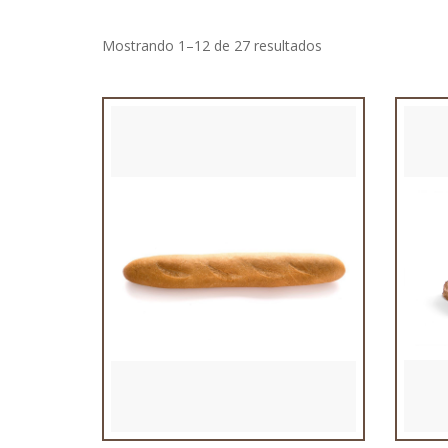
Mostrando 1–12 de 27 resultados