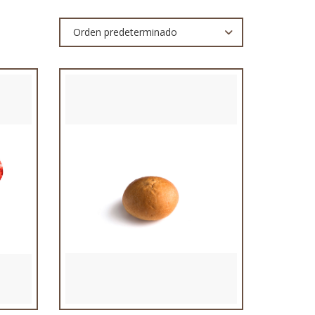
Orden predeterminado