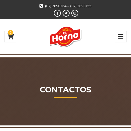
(07) 2890364 – (07) 2890155
0
CONTACTOS