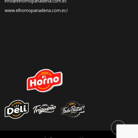
info@elhornopanadería.com.ec
www.elhornopanaderia.com.ec/