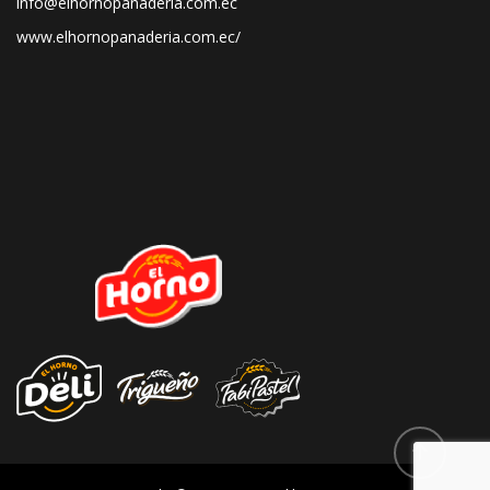
info@elhornopanadería.com.ec
www.elhornopanaderia.com.ec/